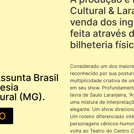
Cultural & Lar
venda dos ing
feita através 
bilheteria físi
Considerado um dos maiores 
reconhecido por sua postura
ssunta Brasil
multiplicidade criativa de u
esia
em seu show. Profundament
ural (MG).
lavra de Saulo Laranjeira, “
uma mistura de interpretaçõ
elegante. Um show direcio
O
Um roteiro diferenciado int
personagens cênicos-humorís
volta ao Teatro do Centro C