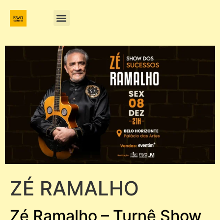
ZÉ RAMALHO
Zé Ramalho – Turnê Show